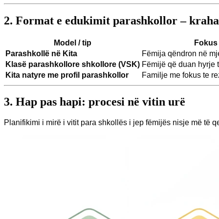
2. Format e edukimit parashkollor – krah
Model / tip
Fokus 
Parashkollë në Kita
Fëmija qëndron në mje
Klasë parashkollore shkollore (VSK)
Fëmijë që duan hyrje 
Kita natyre me profil parashkollor
Familje me fokus te re
3. Hap pas hapi: procesi në vitin urë
Planifikimi i mirë i vitit para shkollës i jep fëmijës nisje më t