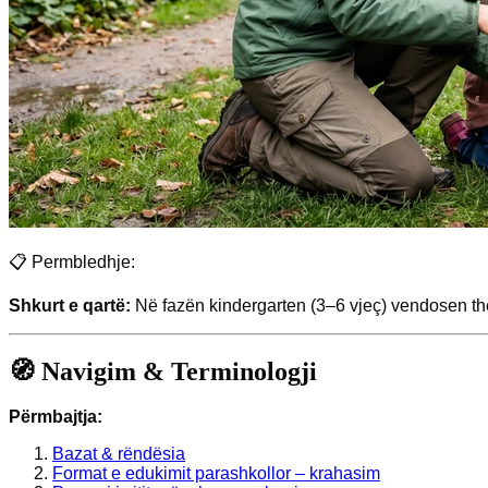
📋 Permbledhje:
Shkurt e qartë:
Në fazën kindergarten (3–6 vjeç) vendosen the
🧭 Navigim & Terminologji
Përmbajtja:
Bazat & rëndësia
Format e edukimit parashkollor – krahasim