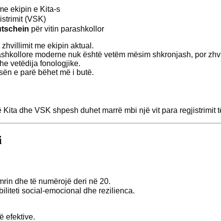
me ekipin e Kita-s
istrimit (VSK)
utschein
për vitin parashkollor
 zhvillimit me ekipin aktual.
hkollore moderne nuk është vetëm mësim shkronjash, por zhvil
he vetëdija fonologjike.
asën e parë bëhet më i butë.
ita dhe VSK shpesh duhet marrë mbi një vit para regjistrimit të 
i
emrin dhe të numërojë deri në 20.
iteti social-emocional dhe rezilienca.
 efektive.