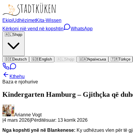
Ekipi
Udhëzimet
Kita-Wissen
Kërkoni një vend në kopshtin
WhatsApp
🇦🇱
Shqip
🇩🇪
Deutsch
🇬🇧
English
🇦🇱
Shqip
🇺🇦
Українська
🇹🇷
Türkçe
Kthehu
Baza e njohurive
Kindergarten Hamburg – Gjithçka që duhet
Arianne Vogt
|
4 mars 2026
|
Përditësuar:
13 korrik 2026
Nga kopshti ynë në Blankenese:
Ky udhëzues vlen për të gji