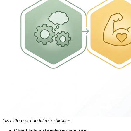
faza fillore deri te fillimi i shkollës.
Checklistë e shpejtë për vitin urë: