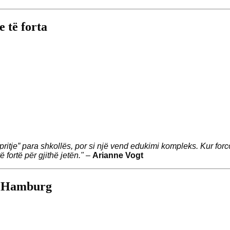
e të forta
“pritje” para shkollës, por si një vend edukimi kompleks. Kur f
fortë për gjithë jetën."
–
Arianne Vogt
n Hamburg