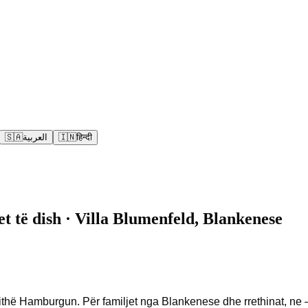
🇸🇦
العربية
🇮🇳
हिन्दी
 të dish · Villa Blumenfeld, Blankenese
thë Hamburgun. Për familjet nga Blankenese dhe rrethinat, ne –