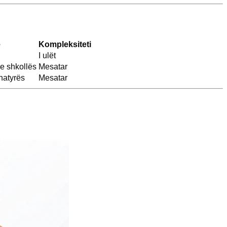
e
Kompleksiteti
I ulët
e shkollës
Mesatar
natyrës
Mesatar