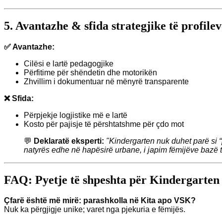
5. Avantazhe & sfida strategjike të profilev
✅ Avantazhe:
Cilësi e lartë pedagogjike
Përfitime për shëndetin dhe motorikën
Zhvillim i dokumentuar në mënyrë transparente
❌ Sfida:
Përpjekje logjistike më e lartë
Kosto për pajisje të përshtatshme për çdo mot
💬
Deklaratë eksperti:
"Kindergarten nuk duhet parë si 
natyrës edhe në hapësirë urbane, i japim fëmijëve bazë të 
FAQ: Pyetje të shpeshta për Kindergarte
Çfarë është më mirë: parashkolla në Kita apo VSK?
Nuk ka përgjigje unike; varet nga pjekuria e fëmijës.