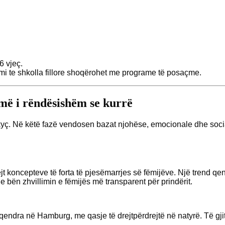
6 vjeç.
alimi te shkolla fillore shoqërohet me programe të posaçme.
më i rëndësishëm se kurrë
kyç. Në këtë fazë vendosen bazat njohëse, emocionale dhe sociale
jt koncepteve të forta të pjesëmarrjes së fëmijëve. Një trend 
 e bën zhvillimin e fëmijës më transparent për prindërit.
qendra në Hamburg, me qasje të drejtpërdrejtë në natyrë. Të gj