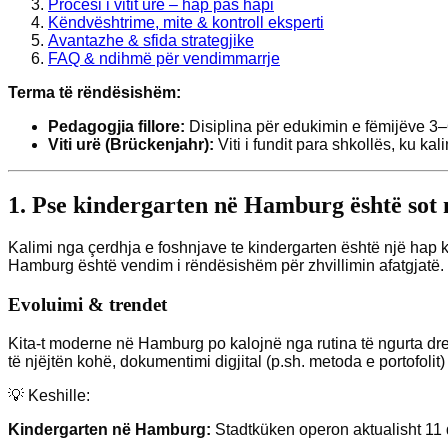
Procesi i vitit urë – hap pas hapi
Këndvështrime, mite & kontroll eksperti
Avantazhe & sfida strategjike
FAQ & ndihmë për vendimmarrje
Terma të rëndësishëm:
Pedagogjia fillore:
Disiplina për edukimin e fëmijëve 3–
Viti urë (Brückenjahr):
Viti i fundit para shkollës, ku k
1. Pse kindergarten në Hamburg është sot 
Kalimi nga çerdhja e foshnjave te kindergarten është një hap 
Hamburg është vendim i rëndësishëm për zhvillimin afatgjatë.
Evoluimi & trendet
Kita-t moderne në Hamburg po kalojnë nga rutina të ngurta dre
të njëjtën kohë, dokumentimi digjital (p.sh. metoda e portofolit)
💡 Keshille:
Kindergarten në Hamburg:
Stadtküken operon aktualisht 11 