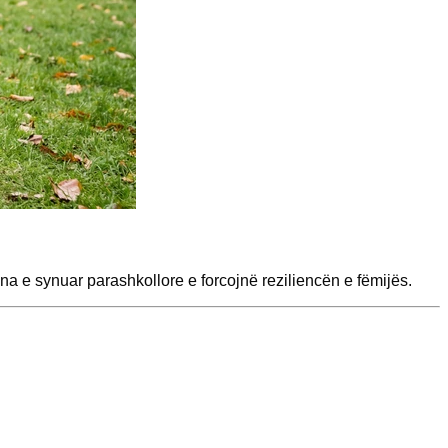
a e synuar parashkollore e forcojnë reziliencën e fëmijës.