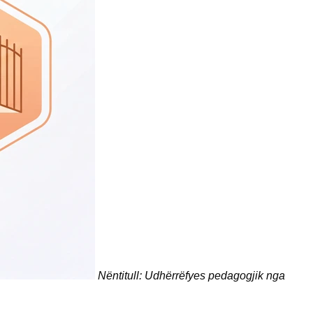
Nëntitull: Udhërrëfyes pedagogjik nga