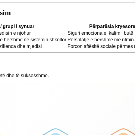
asim
/ grupi i synuar
Përparësia kryesor
disin e njohur
Siguri emocionale, kalim i butë
të hershme në sistemin shkollor
Përshtatje e hershme me ritmin 
zilienca dhe mjedisi
Forcon aftësitë sociale përmes 
ë qetë dhe të suksesshme.