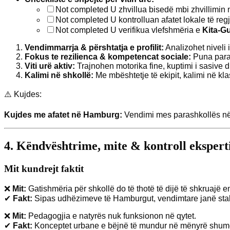
Not completed
U zhvillua bisedë mbi zhvillimin 
Not completed
U kontrolluan afatet lokale të regj
Not completed
U verifikua vlefshmëria e
Kita-G
Vendimmarrja & përshtatja e profilit:
Analizohet niveli i
Fokus te rezilienca & kompetencat sociale:
Puna paras
Viti urë aktiv:
Trajnohen motorika fine, kuptimi i sasive d
Kalimi në shkollë:
Me mbështetje të ekipit, kalimi në kl
⚠️ Kujdes:
Kujdes me afatet në Hamburg:
Vendimi mes parashkollës në K
4. Këndvështrime, mite & kontroll ekspert
Mit kundrejt faktit
❌
Mit:
Gatishmëria për shkollë do të thotë të dijë të shkruajë 
✔
Fakt:
Sipas udhëzimeve të Hamburgut, vendimtare janë stabil
❌
Mit:
Pedagogjia e natyrës nuk funksionon në qytet.
✔
Fakt:
Konceptet urbane e bëjnë të mundur në mënyrë shumë