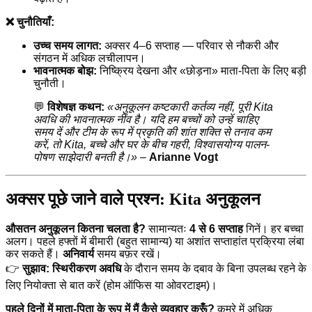
❌ चुनौतियाँ:
उच्च समय लागत:
अक्सर 4–6 सप्ताह — परिवार से नौकरी और
संगठन में अधिक लचीलापन।
भावनात्मक बोझ:
निष्क्रिय देखना और «छोड़ना» माता-पिता के लिए बड़ी
चुनौती।
💬
विशेषज्ञ कथन:
«अनुकूलन कष्टकारी कर्तव्य नहीं, पूरी Kita
अवधि की भावनात्मक नींव है। यदि हम बच्चों को उन्हें चाहिए
समय दें और टीम के रूप में प्रकृति की शांत शक्ति से तनाव कम
करें, तो Kita, बच्चे और घर के बीच गहरी, विश्वासयोग्य पालन-
पोषण साझेदारी बनती है।»
–
Arianne Vogt
अक्सर पूछे जाने वाले प्रश्न: Kita अनुकूलन
औसतन अनुकूलन कितना चलता है?
सामान्यतः
4 से 6 सप्ताह
गिनें। हर बच्चा
अलग। पहले हफ्तों में बीमारी (बहुत सामान्य) या अशांत सप्ताहांत प्रक्रिया लंबा
कर सकते हैं।
अनिवार्य
समय बफ़र रखें।
👉
सुझाव:
स्थिरीकरण अवधि
के दौरान समय के दबाव के बिना उपलब्ध रहने के
लिए नियोक्ता से बात करें (होम ऑफिस या ओवरटाइम)।
पहले दिनों में माता-पिता के रूप में मैं कैसे व्यवहार करूँ?
कमरे में अधिक