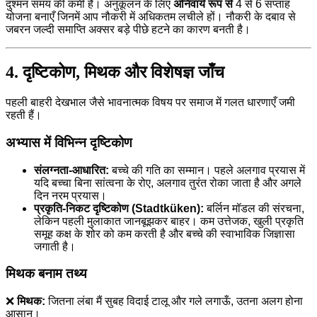
दुश्मन समय की कमी है। अनुकूलन के लिए
अनिवार्य रूप से
4 से 6 सप्ताह
योजना बनाएँ जिनमें आप नौकरी में अधिकतम लचीले हों। नौकरी के दबाव से
जबरन जल्दी समाप्ति अक्सर बड़े पीछे हटने का कारण बनती है।
4. दृष्टिकोण, मिथक और विशेषज्ञ जाँच
पहली बाहरी देखभाल जैसे भावनात्मक विषय पर समाज में गलत धारणाएँ जमी
रहती हैं।
अभ्यास में विभिन्न दृष्टिकोण
संलग्नता-आधारित:
बच्चे की गति का सम्मान। पहले अलगाव प्रयास में
यदि बच्चा बिना सांत्वना के रोए, अलगाव तुरंत रोका जाता है और अगले
दिन नरम प्रयास।
प्रकृति-निकट दृष्टिकोण (Stadtküken):
बर्लिन मॉडल की संरचना,
लेकिन पहली मुलाकात जानबूझकर बाहर। कम उत्तेजक, खुली प्रकृति
समूह कक्ष के शोर को कम करती है और बच्चे की स्वाभाविक जिज्ञासा
जगाती है।
मिथक बनाम तथ्य
❌
मिथक:
जितना लंबा मैं सुबह विदाई टालू और गले लगाऊँ, उतना अलग होना
आसान।