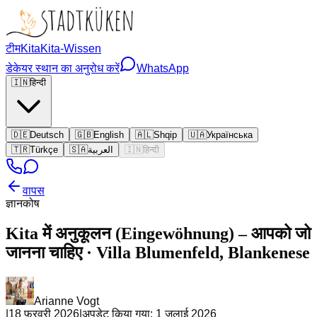
टीम
Kita
Kita-Wissen
डेकेयर स्थान का अनुरोध करें
WhatsApp
🇮🇳
हिन्दी
🇩🇪
Deutsch
🇬🇧
English
🇦🇱
Shqip
🇺🇦
Українська
🇹🇷
Türkçe
🇸🇦
العربية
🇮🇳
हिन्दी
वापस
ज्ञानकोष
Kita में अनुकूलन (Eingewöhnung) – आपको जो
जानना चाहिए · Villa Blumenfeld, Blankenese
Arianne Vogt
|
18 फ़रवरी 2026
|
अपडेट किया गया:
1 जुलाई 2026