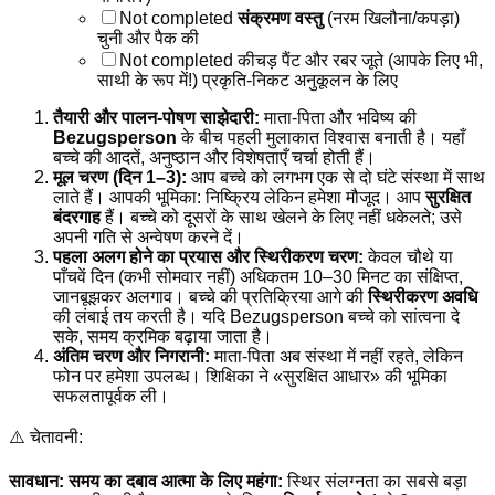
Not completed
संक्रमण वस्तु
(नरम खिलौना/कपड़ा)
चुनी और पैक की
Not completed
कीचड़ पैंट और रबर जूते (आपके लिए भी,
साथी के रूप में!) प्रकृति-निकट अनुकूलन के लिए
तैयारी और पालन-पोषण साझेदारी:
माता-पिता और भविष्य की
Bezugsperson
के बीच पहली मुलाकात विश्वास बनाती है। यहाँ
बच्चे की आदतें, अनुष्ठान और विशेषताएँ चर्चा होती हैं।
मूल चरण (दिन 1–3):
आप बच्चे को लगभग एक से दो घंटे संस्था में साथ
लाते हैं। आपकी भूमिका: निष्क्रिय लेकिन हमेशा मौजूद। आप
सुरक्षित
बंदरगाह
हैं। बच्चे को दूसरों के साथ खेलने के लिए नहीं धकेलते; उसे
अपनी गति से अन्वेषण करने दें।
पहला अलग होने का प्रयास और स्थिरीकरण चरण:
केवल चौथे या
पाँचवें दिन (कभी सोमवार नहीं) अधिकतम 10–30 मिनट का संक्षिप्त,
जानबूझकर अलगाव। बच्चे की प्रतिक्रिया आगे की
स्थिरीकरण अवधि
की लंबाई तय करती है। यदि Bezugsperson बच्चे को सांत्वना दे
सके, समय क्रमिक बढ़ाया जाता है।
अंतिम चरण और निगरानी:
माता-पिता अब संस्था में नहीं रहते, लेकिन
फोन पर हमेशा उपलब्ध। शिक्षिका ने «सुरक्षित आधार» की भूमिका
सफलतापूर्वक ली।
⚠️ चेतावनी:
सावधान: समय का दबाव आत्मा के लिए महंगा:
स्थिर संलग्नता का सबसे बड़ा