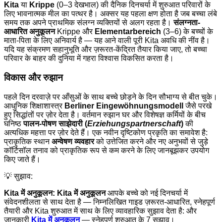
Kita
या
Krippe
(0–3 देखभाल) की दैनिक दिनचर्या में शुरुआत परिवारों के
लिए भावनात्मक मील का पत्थर है। अक्सर यह पहला क्षण होता है जब बच्चा लंबे
समय तक अपने प्राथमिक संलग्न व्यक्तियों से अलग रहता है।
संलग्नता-
आधारित अनुकूलन
Krippe और
Elementarbereich
(3–6) के बच्चों के
माता-पिता के लिए अनिवार्य है — यह आने वाली पूरी Kita अवधि की नींव है।
यदि यह संक्रमण सहानुभूति और ज़रूरत-केंद्रित तैयार किया जाए, तो बच्चा
परिवार के बाहर की दुनिया में गहरा विश्वास विकसित करता है।
विकास और रुझान
पहले दिन दरवाज़े पर आँसुओं के साथ बच्चे छोड़ने के दिन सौभाग्य से बीत चुके।
आधुनिक शिक्षाशास्त्र
Berliner Eingewöhnungsmodell
जैसे परखे
हुए सिद्धांतों पर ज़ोर देता है। वर्तमान रुझान घर और विशेषज्ञ कर्मियों के बीच
घनिष्ठ
पालन-पोषण साझेदारी (
Erziehungspartnerschaft
)
की
अत्यधिक महत्ता पर ज़ोर देते हैं। एक नवीन दृष्टिकोण प्रकृति का समावेश है:
प्राकृतिक स्थान
अन्वेषण व्यवहार
को उत्तेजित करने और नए अनुभवों से जुड़े
कॉर्टिसॉल तनाव को प्राकृतिक रूप से कम करने के लिए जानबूझकर उपयोग
किए जाते हैं।
💡 सुझाव:
Kita में अनुकूलन:
Kita में अनुकूलन
आपके बच्चे को नई दिनचर्या में
संवेदनशीलता से साथ देता है — निम्नलिखित गाइड ज़रूरत-आधारित, स्नेहपूर्ण
तैयारी और Kita शुरुआत में साथ के लिए व्यावहारिक सुझाव देता है: और
जानकारी
Kita में अनुकूलन
— स्नेहपूर्ण शुरुआत के 7 सुझाव।