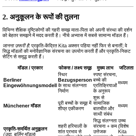
2. अनुकूलन के रूपों की तुलना
विभिन्न शैक्षिक दृष्टिकोणों की गहरी समझ माता-पिता को अपनी संस्था की दर्शन
को बेहतर समझने में मदद करती है। नीचे अभ्यास में सबसे सामान्य मॉडल हैं।
जानना ज़रूरी है:
प्रकृति-केंद्रित Kita अक्सर पहिया नहीं फिर से बनातीं; वे
सिद्ध मॉडलों की मनोवैज्ञानिक संरचना का उपयोग करती हैं और प्रकृति-निकट
सेटिंग से समृद्ध करती हैं।
मॉडल / प्रकार
फोकस / लक्ष्य समूह
मुख्य लाभ
जटिलता
स्थिर
स्पष्ट संरचना,
Berliner
Bezugsperson
बच्चे की
मध्यम
Eingewöhnungsmodell
के साथ संलग्नता
प्रतिक्रियाओं
निर्माण
के अनुरूप
शुरू से
पूरी बच्चों के समूह में
सामाजिक
Münchener मॉडल
मध्यम
शीघ्र एकीकरण
बातचीत और
साथी संबंध
सिद्ध संलग्नता
उच्च
शहरी हरियाली के
संरचना + कम
(विशेष
प्रकृति-समर्थित अनुकूलन
शांत प्रभाव से
उत्तेजक
Kita
(उदा. बर्लिन मॉडल)